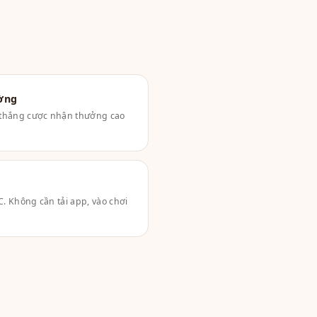
ờng
, thắng cược nhận thưởng cao
C. Không cần tải app, vào chơi