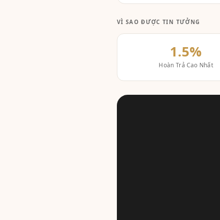
VÌ SAO ĐƯỢC TIN TƯỞNG
1.5%
Hoàn Trả Cao Nhất