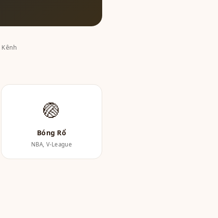
a Kênh
🏐
Bóng Rổ
NBA, V-League