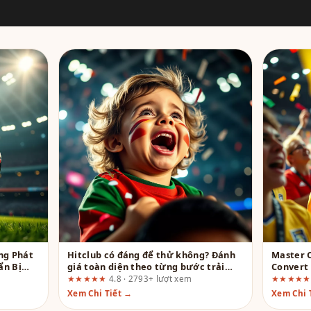
ng Phát
Hitclub có đáng để thử không? Đánh
Master 
ẩn Bị
giá toàn diện theo từng bước trải
Convert 
nghiệm thực tế
UX Analy
★★★★★
4.8 · 2793+ lượt xem
★★★★
Xem Chi Tiết →
Xem Chi 