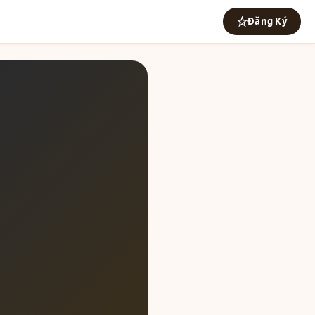
Đăng Ký