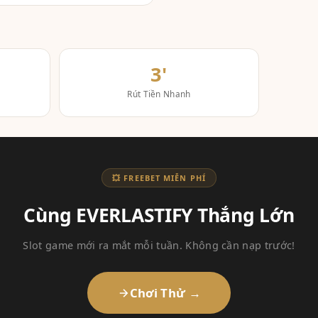
3'
Rút Tiền Nhanh
💥 FREEBET MIỄN PHÍ
Cùng EVERLASTIFY Thắng Lớn
Slot game mới ra mắt mỗi tuần. Không cần nạp trước!
Chơi Thử →