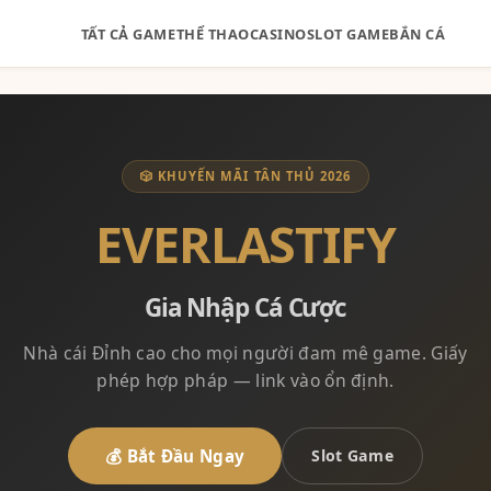
TẤT CẢ GAME
THỂ THAO
CASINO
SLOT GAME
BẮN CÁ
🎲 KHUYẾN MÃI TÂN THỦ 2026
EVERLASTIFY
Gia Nhập Cá Cược
Nhà cái Đỉnh cao cho mọi người đam mê game. Giấy
phép hợp pháp — link vào ổn định.
💰 Bắt Đầu Ngay
Slot Game