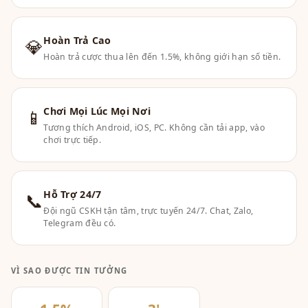
Hoàn Trả Cao
💎
Hoàn trả cược thua lên đến 1.5%, không giới hạn số tiền.
Chơi Mọi Lúc Mọi Nơi
📱
Tương thích Android, iOS, PC. Không cần tải app, vào
chơi trực tiếp.
Hỗ Trợ 24/7
📞
Đội ngũ CSKH tận tâm, trực tuyến 24/7. Chat, Zalo,
Telegram đều có.
VÌ SAO ĐƯỢC TIN TƯỞNG