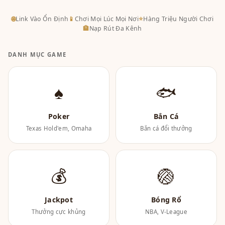
🌐
Link Vào Ổn Định
📱
Chơi Mọi Lúc Mọi Nơi
⭐
Hàng Triệu Người Chơi
🏦
Nạp Rút Đa Kênh
DANH MỤC GAME
♠
🐟
Poker
Bắn Cá
Texas Hold'em, Omaha
Bắn cá đổi thưởng
💰
🏐
Jackpot
Bóng Rổ
Thưởng cực khủng
NBA, V-League