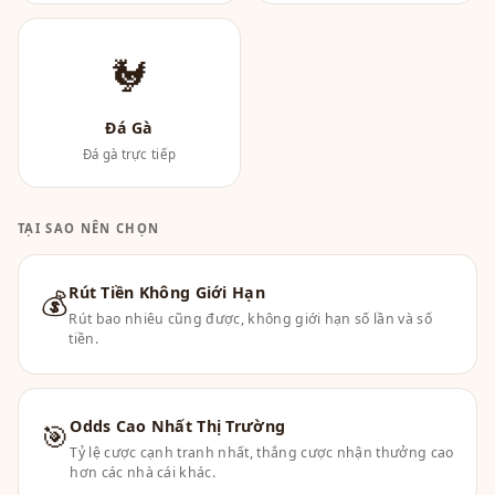
🐓
Đá Gà
Đá gà trực tiếp
TẠI SAO NÊN CHỌN
Rút Tiền Không Giới Hạn
💰
Rút bao nhiêu cũng được, không giới hạn số lần và số
tiền.
Odds Cao Nhất Thị Trường
🎯
Tỷ lệ cược cạnh tranh nhất, thắng cược nhận thưởng cao
hơn các nhà cái khác.