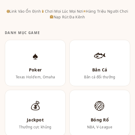
🌐
Link Vào Ổn Định
📱
Chơi Mọi Lúc Mọi Nơi
⭐
Hàng Triệu Người Chơi
🏦
Nạp Rút Đa Kênh
DANH MỤC GAME
♠
🐟
Poker
Bắn Cá
Texas Hold'em, Omaha
Bắn cá đổi thưởng
💰
🏐
Jackpot
Bóng Rổ
Thưởng cực khủng
NBA, V-League