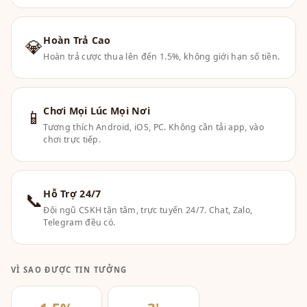
Hoàn Trả Cao
💎
Hoàn trả cược thua lên đến 1.5%, không giới hạn số tiền.
Chơi Mọi Lúc Mọi Nơi
📱
Tương thích Android, iOS, PC. Không cần tải app, vào
chơi trực tiếp.
Hỗ Trợ 24/7
📞
Đội ngũ CSKH tận tâm, trực tuyến 24/7. Chat, Zalo,
Telegram đều có.
VÌ SAO ĐƯỢC TIN TƯỞNG