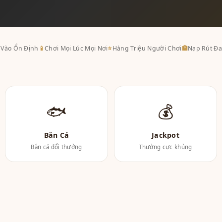
 Vào Ổn Định
📱
Chơi Mọi Lúc Mọi Nơi
⭐
Hàng Triệu Người Chơi
🏦
Nạp Rút Đ
🐟
💰
Bắn Cá
Jackpot
Bắn cá đổi thưởng
Thưởng cực khủng