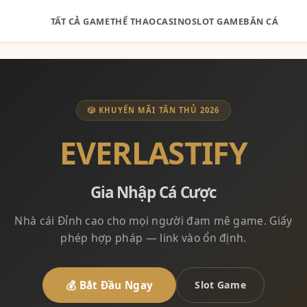
TẤT CẢ GAME
THỂ THAO
CASINO
SLOT GAME
BẮN CÁ
🎲 KHUYẾN MÃI TÂN THỦ 2026
EVERLASTIFY
Gia Nhập Cá Cược
Nhà cái Đỉnh cao cho mọi người đam mê game. Giấy
phép hợp pháp — link vào ổn định.
💰 Bắt Đầu Ngay
Slot Game