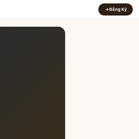
Đăng Ký