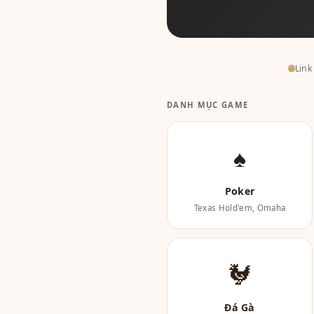
🌐
Link
DANH MỤC GAME
♠
Poker
Texas Hold'em, Omaha
🐓
Đá Gà