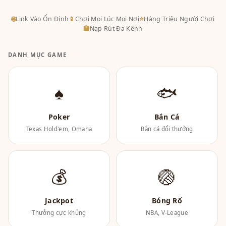
🌐
Link Vào Ổn Định
📱
Chơi Mọi Lúc Mọi Nơi
⭐
Hàng Triệu Người Chơi
🏦
Nạp Rút Đa Kênh
DANH MỤC GAME
♠
🐟
Poker
Bắn Cá
Texas Hold'em, Omaha
Bắn cá đổi thưởng
💰
🏐
Jackpot
Bóng Rổ
Thưởng cực khủng
NBA, V-League