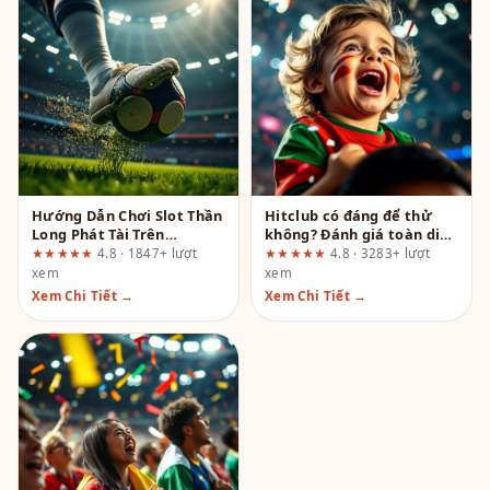
Hướng Dẫn Chơi Slot Thần
Hitclub có đáng để thử
Long Phát Tài Trên
không? Đánh giá toàn diện
Sunwin99.vip: Từ Chuẩn Bị
theo từng bước trải
★★★★★
4.8 · 1847+ lượt
★★★★★
4.8 · 3283+ lượt
Đến Nâng Cao
nghiệm thực tế
xem
xem
Xem Chi Tiết →
Xem Chi Tiết →