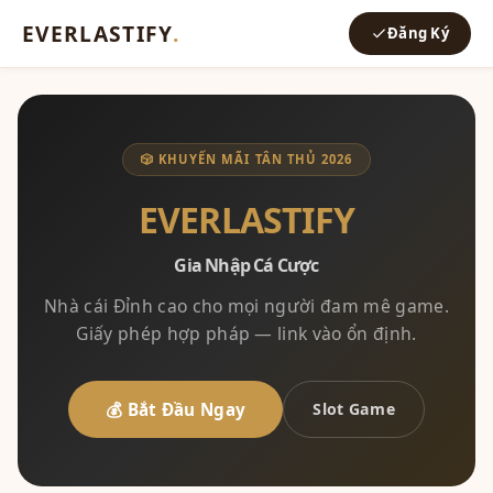
EVERLASTIFY
.
Đăng Ký
🎲 KHUYẾN MÃI TÂN THỦ 2026
EVERLASTIFY
Gia Nhập Cá Cược
Nhà cái Đỉnh cao cho mọi người đam mê game.
Giấy phép hợp pháp — link vào ổn định.
💰 Bắt Đầu Ngay
Slot Game