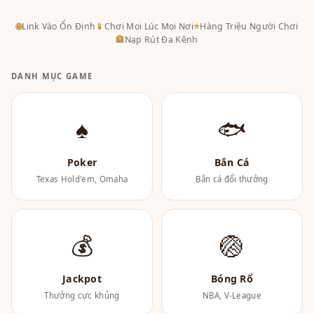
🌐
Link Vào Ổn Định
📱
Chơi Mọi Lúc Mọi Nơi
⭐
Hàng Triệu Người Chơi
🏦
Nạp Rút Đa Kênh
DANH MỤC GAME
♠
🐟
Poker
Bắn Cá
Texas Hold'em, Omaha
Bắn cá đổi thưởng
💰
🏐
Jackpot
Bóng Rổ
Thưởng cực khủng
NBA, V-League