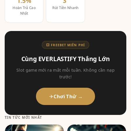
1.5%
3'
Hoàn Trả Cao
Rút Tiền Nhanh
Nhất
💥 FREEBET MIỄN PHÍ
Cùng EVERLASTIFY Thắng Lớn
Slot game mới ra mắt mỗi tuần. Không cần nạp
trước!
Chơi Thử →
TIN TỨC MỚI NHẤT