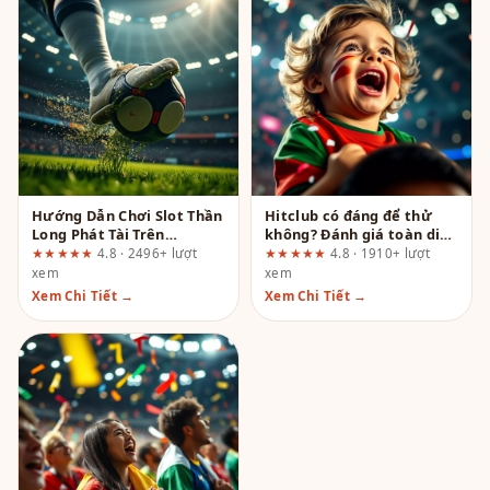
Hướng Dẫn Chơi Slot Thần
Hitclub có đáng để thử
Long Phát Tài Trên
không? Đánh giá toàn diện
Sunwin99.vip: Từ Chuẩn Bị
theo từng bước trải
★★★★★
4.8 · 2496+ lượt
★★★★★
4.8 · 1910+ lượt
Đến Nâng Cao
nghiệm thực tế
xem
xem
Xem Chi Tiết →
Xem Chi Tiết →