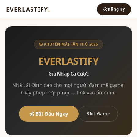
EVERLASTIFY
.
Đăng Ký
🎲 KHUYẾN MÃI TÂN THỦ 2026
EVERLASTIFY
Gia Nhập Cá Cược
Nhà cái Đỉnh cao cho mọi người đam mê game.
Giấy phép hợp pháp — link vào ổn định.
💰 Bắt Đầu Ngay
Slot Game