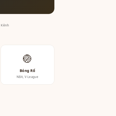
a Kênh
🏐
Bóng Rổ
NBA, V-League