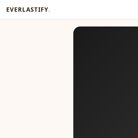
EVERLASTIFY
.