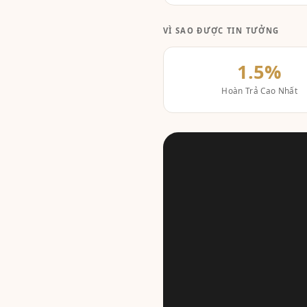
VÌ SAO ĐƯỢC TIN TƯỞNG
1.5%
Hoàn Trả Cao Nhất