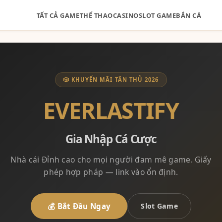
TẤT CẢ GAME
THỂ THAO
CASINO
SLOT GAME
BẮN CÁ
🎲 KHUYẾN MÃI TÂN THỦ 2026
EVERLASTIFY
Gia Nhập Cá Cược
Nhà cái Đỉnh cao cho mọi người đam mê game. Giấy
phép hợp pháp — link vào ổn định.
💰 Bắt Đầu Ngay
Slot Game