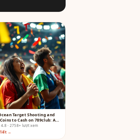
Ocean Target Shooting and
Coins to Cash on 789club: A
sis of Suitability
★
4.8 · 2758+ lượt xem
Tiết →