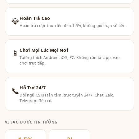
Hoàn Trả Cao
💎
Hoàn trả cược thua lên đến 1.5%, không giới hạn số tiền.
Chơi Mọi Lúc Mọi Nơi
📱
Tương thích Android, iOS, PC. Không cần tải app, vào
chơi trực tiếp.
Hỗ Trợ 24/7
📞
Đội ngũ CSKH tận tâm, trực tuyến 24/7. Chat, Zalo,
Telegram đều có.
VÌ SAO ĐƯỢC TIN TƯỞNG