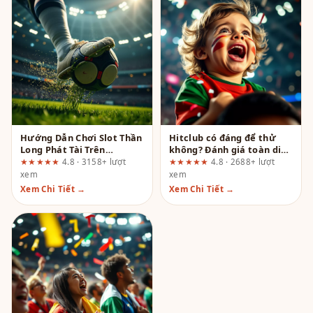
Hướng Dẫn Chơi Slot Thần
Hitclub có đáng để thử
Long Phát Tài Trên
không? Đánh giá toàn diện
Sunwin99.vip: Từ Chuẩn Bị
theo từng bước trải
★★★★★
4.8 · 3158+ lượt
★★★★★
4.8 · 2688+ lượt
Đến Nâng Cao
nghiệm thực tế
xem
xem
Xem Chi Tiết →
Xem Chi Tiết →