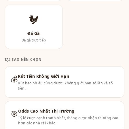
🐓
Đá Gà
Đá gà trực tiếp
TẠI SAO NÊN CHỌN
Rút Tiền Không Giới Hạn
💰
Rút bao nhiêu cũng được, không giới hạn số lần và số
tiền.
Odds Cao Nhất Thị Trường
🎯
Tỷ lệ cược cạnh tranh nhất, thắng cược nhận thưởng cao
hơn các nhà cái khác.