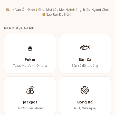
🌐
Link Vào Ổn Định
📱
Chơi Mọi Lúc Mọi Nơi
⭐
Hàng Triệu Người Chơi
🏦
Nạp Rút Đa Kênh
DANH MỤC GAME
♠
🐟
Poker
Bắn Cá
Texas Hold'em, Omaha
Bắn cá đổi thưởng
💰
🏐
Jackpot
Bóng Rổ
Thưởng cực khủng
NBA, V-League