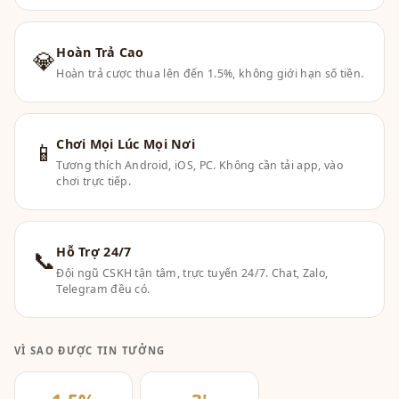
Hoàn Trả Cao
💎
Hoàn trả cược thua lên đến 1.5%, không giới hạn số tiền.
Chơi Mọi Lúc Mọi Nơi
📱
Tương thích Android, iOS, PC. Không cần tải app, vào
chơi trực tiếp.
Hỗ Trợ 24/7
📞
Đội ngũ CSKH tận tâm, trực tuyến 24/7. Chat, Zalo,
Telegram đều có.
VÌ SAO ĐƯỢC TIN TƯỞNG