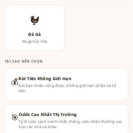
🐓
Đá Gà
Đá gà trực tiếp
TẠI SAO NÊN CHỌN
Rút Tiền Không Giới Hạn
💰
Rút bao nhiêu cũng được, không giới hạn số lần và số
tiền.
Odds Cao Nhất Thị Trường
🎯
Tỷ lệ cược cạnh tranh nhất, thắng cược nhận thưởng cao
hơn các nhà cái khác.