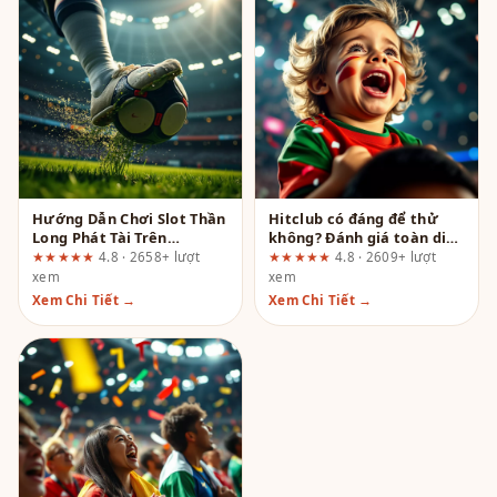
Hướng Dẫn Chơi Slot Thần
Hitclub có đáng để thử
Long Phát Tài Trên
không? Đánh giá toàn diện
Sunwin99.vip: Từ Chuẩn Bị
theo từng bước trải
★★★★★
4.8 · 2658+ lượt
★★★★★
4.8 · 2609+ lượt
Đến Nâng Cao
nghiệm thực tế
xem
xem
Xem Chi Tiết →
Xem Chi Tiết →