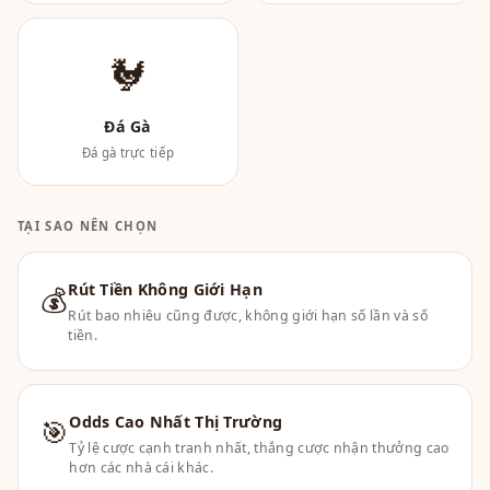
🐓
Đá Gà
Đá gà trực tiếp
TẠI SAO NÊN CHỌN
Rút Tiền Không Giới Hạn
💰
Rút bao nhiêu cũng được, không giới hạn số lần và số
tiền.
Odds Cao Nhất Thị Trường
🎯
Tỷ lệ cược cạnh tranh nhất, thắng cược nhận thưởng cao
hơn các nhà cái khác.