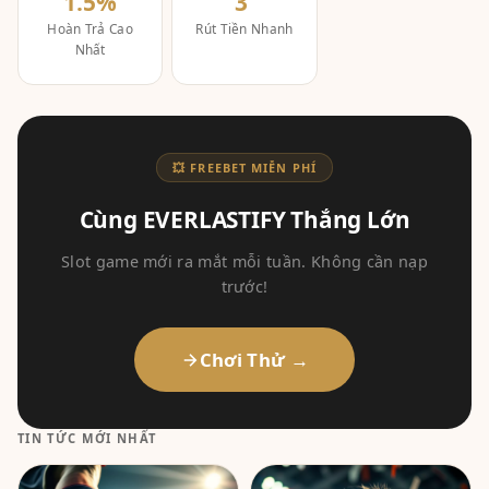
1.5%
3'
Hoàn Trả Cao
Rút Tiền Nhanh
Nhất
💥 FREEBET MIỄN PHÍ
Cùng EVERLASTIFY Thắng Lớn
Slot game mới ra mắt mỗi tuần. Không cần nạp
trước!
Chơi Thử →
TIN TỨC MỚI NHẤT