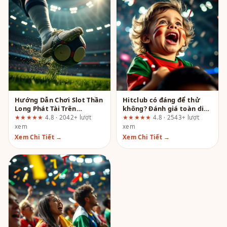
Hướng Dẫn Chơi Slot Thần
Hitclub có đáng để thử
Long Phát Tài Trên
không? Đánh giá toàn diện
Sunwin99.vip: Từ Chuẩn Bị
theo từng bước trải
★★★★★
4.8 · 2042+ lượt
★★★★★
4.8 · 2543+ lượt
Đến Nâng Cao
nghiệm thực tế
xem
xem
Xem Chi Tiết →
Xem Chi Tiết →