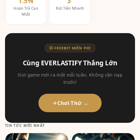
1.5%
3'
Hoàn Trả Cao
Rút Tiền Nhanh
Nhất
💥 FREEBET MIỄN PHÍ
Cùng EVERLASTIFY Thắng Lớn
Slot game mới ra mắt mỗi tuần. Không cần nạp
trước!
Chơi Thử →
TIN TỨC MỚI NHẤT