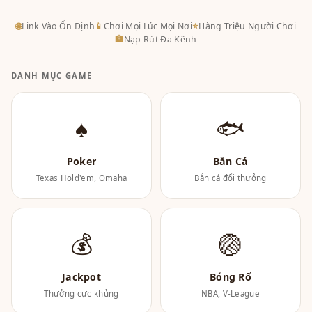
🌐
Link Vào Ổn Định
📱
Chơi Mọi Lúc Mọi Nơi
⭐
Hàng Triệu Người Chơi
🏦
Nạp Rút Đa Kênh
DANH MỤC GAME
♠
🐟
Poker
Bắn Cá
Texas Hold'em, Omaha
Bắn cá đổi thưởng
💰
🏐
Jackpot
Bóng Rổ
Thưởng cực khủng
NBA, V-League