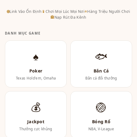
🌐
Link Vào Ổn Định
📱
Chơi Mọi Lúc Mọi Nơi
⭐
Hàng Triệu Người Chơi
🏦
Nạp Rút Đa Kênh
DANH MỤC GAME
♠
🐟
Poker
Bắn Cá
Texas Hold'em, Omaha
Bắn cá đổi thưởng
💰
🏐
Jackpot
Bóng Rổ
Thưởng cực khủng
NBA, V-League