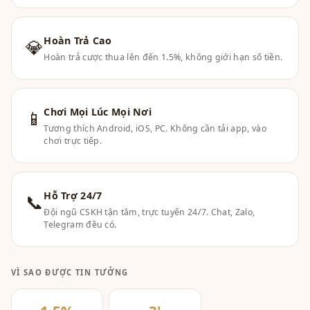
Hoàn Trả Cao
💎
Hoàn trả cược thua lên đến 1.5%, không giới hạn số tiền.
Chơi Mọi Lúc Mọi Nơi
📱
Tương thích Android, iOS, PC. Không cần tải app, vào
chơi trực tiếp.
Hỗ Trợ 24/7
📞
Đội ngũ CSKH tận tâm, trực tuyến 24/7. Chat, Zalo,
Telegram đều có.
VÌ SAO ĐƯỢC TIN TƯỞNG