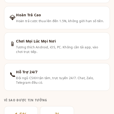
Hoàn Trả Cao
💎
Hoàn trả cược thua lên đến 1.5%, không giới hạn số tiền.
Chơi Mọi Lúc Mọi Nơi
📱
Tương thích Android, iOS, PC. Không cần tải app, vào
chơi trực tiếp.
Hỗ Trợ 24/7
📞
Đội ngũ CSKH tận tâm, trực tuyến 24/7. Chat, Zalo,
Telegram đều có.
VÌ SAO ĐƯỢC TIN TƯỞNG