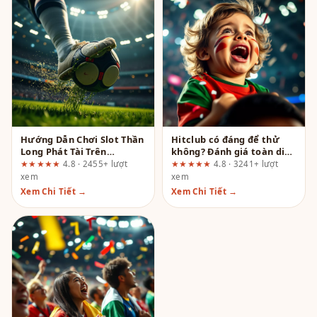
Hướng Dẫn Chơi Slot Thần
Hitclub có đáng để thử
Long Phát Tài Trên
không? Đánh giá toàn diện
Sunwin99.vip: Từ Chuẩn Bị
theo từng bước trải
★★★★★
4.8 · 2455+ lượt
★★★★★
4.8 · 3241+ lượt
Đến Nâng Cao
nghiệm thực tế
xem
xem
Xem Chi Tiết →
Xem Chi Tiết →