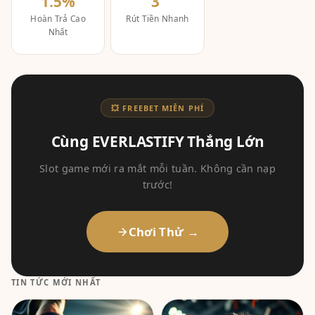
1.5%
3'
Hoàn Trả Cao
Rút Tiền Nhanh
Nhất
💥 FREEBET MIỄN PHÍ
Cùng EVERLASTIFY Thắng Lớn
Slot game mới ra mắt mỗi tuần. Không cần nạp
trước!
Chơi Thử →
TIN TỨC MỚI NHẤT