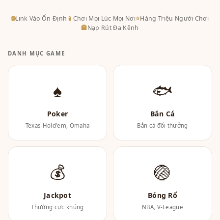
🌐
Link Vào Ổn Định
📱
Chơi Mọi Lúc Mọi Nơi
⭐
Hàng Triệu Người Chơi
🏦
Nạp Rút Đa Kênh
DANH MỤC GAME
♠
🐟
Poker
Bắn Cá
Texas Hold'em, Omaha
Bắn cá đổi thưởng
💰
🏐
Jackpot
Bóng Rổ
Thưởng cực khủng
NBA, V-League