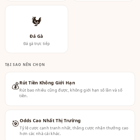
🐓
Đá Gà
Đá gà trực tiếp
TẠI SAO NÊN CHỌN
Rút Tiền Không Giới Hạn
💰
Rút bao nhiêu cũng được, không giới hạn số lần và số
tiền.
Odds Cao Nhất Thị Trường
🎯
Tỷ lệ cược cạnh tranh nhất, thắng cược nhận thưởng cao
hơn các nhà cái khác.