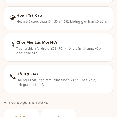
Hoàn Trả Cao
💎
Hoàn trả cược thua lên đến 1.5%, không giới hạn số tiền.
Chơi Mọi Lúc Mọi Nơi
📱
Tương thích Android, iOS, PC. Không cần tải app, vào
chơi trực tiếp.
Hỗ Trợ 24/7
📞
Đội ngũ CSKH tận tâm, trực tuyến 24/7. Chat, Zalo,
Telegram đều có.
VÌ SAO ĐƯỢC TIN TƯỞNG