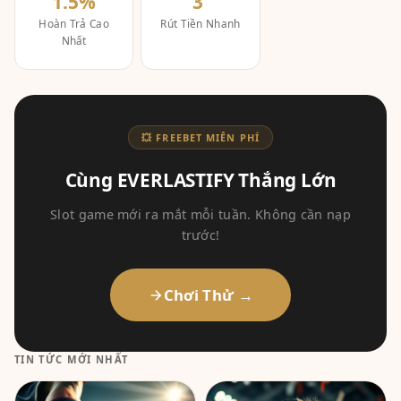
1.5%
3'
Hoàn Trả Cao
Rút Tiền Nhanh
Nhất
💥 FREEBET MIỄN PHÍ
Cùng EVERLASTIFY Thắng Lớn
Slot game mới ra mắt mỗi tuần. Không cần nạp
trước!
Chơi Thử →
TIN TỨC MỚI NHẤT