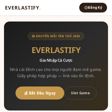
EVERLASTIFY
.
Đăng Ký
🎲 KHUYẾN MÃI TÂN THỦ 2026
EVERLASTIFY
Gia Nhập Cá Cược
Nhà cái Đỉnh cao cho mọi người đam mê game.
Giấy phép hợp pháp — link vào ổn định.
💰 Bắt Đầu Ngay
Slot Game