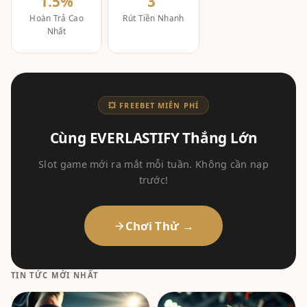
1.5%
3'
Hoàn Trả Cao
Rút Tiền Nhanh
Nhất
💥 FREEBET MIỄN PHÍ
Cùng EVERLASTIFY Thắng Lớn
Slot game mới ra mắt mỗi tuần. Không cần nạp
trước!
Chơi Thử →
TIN TỨC MỚI NHẤT