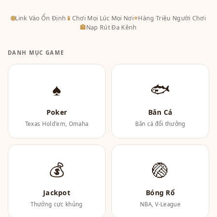
🌐
Link Vào Ổn Định
📱
Chơi Mọi Lúc Mọi Nơi
⭐
Hàng Triệu Người Chơi
🏦
Nạp Rút Đa Kênh
DANH MỤC GAME
♠
🐟
Poker
Bắn Cá
Texas Hold'em, Omaha
Bắn cá đổi thưởng
💰
🏐
Jackpot
Bóng Rổ
Thưởng cực khủng
NBA, V-League