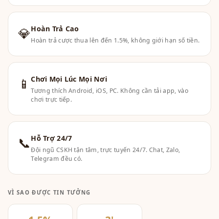
Hoàn Trả Cao
💎
Hoàn trả cược thua lên đến 1.5%, không giới hạn số tiền.
Chơi Mọi Lúc Mọi Nơi
📱
Tương thích Android, iOS, PC. Không cần tải app, vào
chơi trực tiếp.
Hỗ Trợ 24/7
📞
Đội ngũ CSKH tận tâm, trực tuyến 24/7. Chat, Zalo,
Telegram đều có.
VÌ SAO ĐƯỢC TIN TƯỞNG