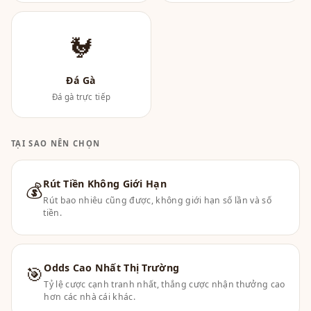
🐓
Đá Gà
Đá gà trực tiếp
TẠI SAO NÊN CHỌN
Rút Tiền Không Giới Hạn
💰
Rút bao nhiêu cũng được, không giới hạn số lần và số
tiền.
Odds Cao Nhất Thị Trường
🎯
Tỷ lệ cược cạnh tranh nhất, thắng cược nhận thưởng cao
hơn các nhà cái khác.