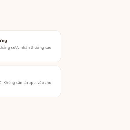
ờng
, thắng cược nhận thưởng cao
C. Không cần tải app, vào chơi