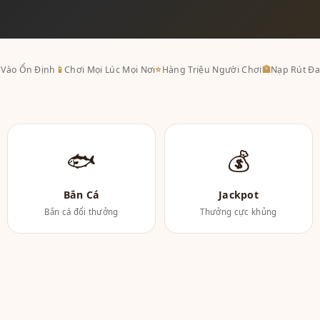
 Vào Ổn Định
📱
Chơi Mọi Lúc Mọi Nơi
⭐
Hàng Triệu Người Chơi
🏦
Nạp Rút Đ
🐟
💰
Bắn Cá
Jackpot
Bắn cá đổi thưởng
Thưởng cực khủng