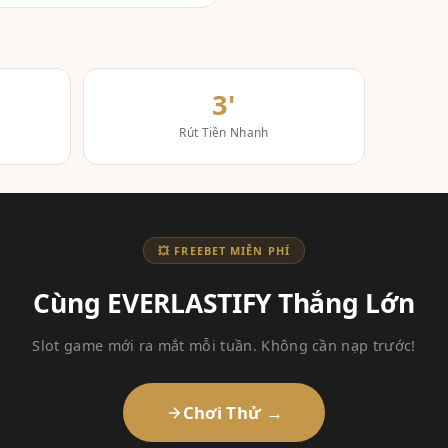
3'
Rút Tiền Nhanh
💥 FREEBET MIỄN PHÍ
Cùng EVERLASTIFY Thắng Lớn
Slot game mới ra mắt mỗi tuần. Không cần nạp trước!
Chơi Thử →