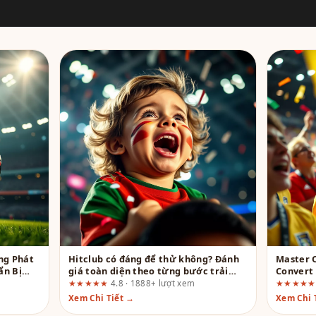
ng Phát
Hitclub có đáng để thử không? Đánh
Master 
ẩn Bị
giá toàn diện theo từng bước trải
Convert 
nghiệm thực tế
UX Analy
★★★★★
4.8 · 1888+ lượt xem
★★★★
Xem Chi Tiết →
Xem Chi 