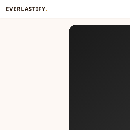
EVERLASTIFY
.