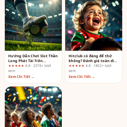
Hướng Dẫn Chơi Slot Thần
Hitclub có đáng để thử
Long Phát Tài Trên
không? Đánh giá toàn diện
Sunwin99.vip: Từ Chuẩn Bị
theo từng bước trải
★★★★★
4.8 · 2376+ lượt
★★★★★
4.8 · 1802+ lượt
Đến Nâng Cao
nghiệm thực tế
xem
xem
Xem Chi Tiết →
Xem Chi Tiết →