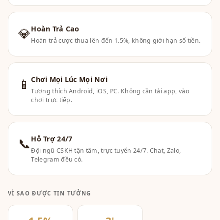
Hoàn Trả Cao
💎
Hoàn trả cược thua lên đến 1.5%, không giới hạn số tiền.
Chơi Mọi Lúc Mọi Nơi
📱
Tương thích Android, iOS, PC. Không cần tải app, vào
chơi trực tiếp.
Hỗ Trợ 24/7
📞
Đội ngũ CSKH tận tâm, trực tuyến 24/7. Chat, Zalo,
Telegram đều có.
VÌ SAO ĐƯỢC TIN TƯỞNG