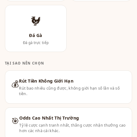
🐓
Đá Gà
Đá gà trực tiếp
TẠI SAO NÊN CHỌN
Rút Tiền Không Giới Hạn
💰
Rút bao nhiêu cũng được, không giới hạn số lần và số
tiền.
Odds Cao Nhất Thị Trường
🎯
Tỷ lệ cược cạnh tranh nhất, thắng cược nhận thưởng cao
hơn các nhà cái khác.