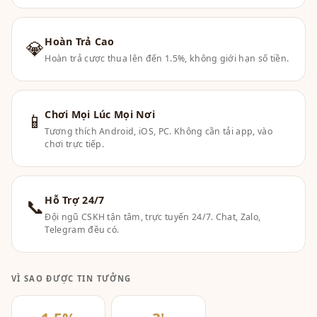
Hoàn Trả Cao
💎
Hoàn trả cược thua lên đến 1.5%, không giới hạn số tiền.
Chơi Mọi Lúc Mọi Nơi
📱
Tương thích Android, iOS, PC. Không cần tải app, vào
chơi trực tiếp.
Hỗ Trợ 24/7
📞
Đội ngũ CSKH tận tâm, trực tuyến 24/7. Chat, Zalo,
Telegram đều có.
VÌ SAO ĐƯỢC TIN TƯỞNG