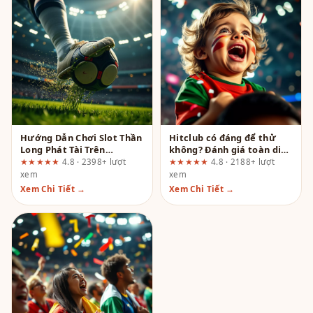
Hướng Dẫn Chơi Slot Thần
Hitclub có đáng để thử
Long Phát Tài Trên
không? Đánh giá toàn diện
Sunwin99.vip: Từ Chuẩn Bị
theo từng bước trải
★★★★★
4.8 · 2398+ lượt
★★★★★
4.8 · 2188+ lượt
Đến Nâng Cao
nghiệm thực tế
xem
xem
Xem Chi Tiết →
Xem Chi Tiết →