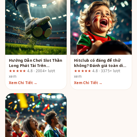
Hướng Dẫn Chơi Slot Thần
Hitclub có đáng để thử
Long Phát Tài Trên
không? Đánh giá toàn diện
Sunwin99.vip: Từ Chuẩn Bị
theo từng bước trải
★★★★★
4.8 · 2004+ lượt
★★★★★
4.8 · 3375+ lượt
Đến Nâng Cao
nghiệm thực tế
xem
xem
Xem Chi Tiết →
Xem Chi Tiết →