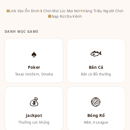
🌐
Link Vào Ổn Định
📱
Chơi Mọi Lúc Mọi Nơi
⭐
Hàng Triệu Người Chơi
🏦
Nạp Rút Đa Kênh
DANH MỤC GAME
♠
🐟
Poker
Bắn Cá
Texas Hold'em, Omaha
Bắn cá đổi thưởng
💰
🏐
Jackpot
Bóng Rổ
Thưởng cực khủng
NBA, V-League