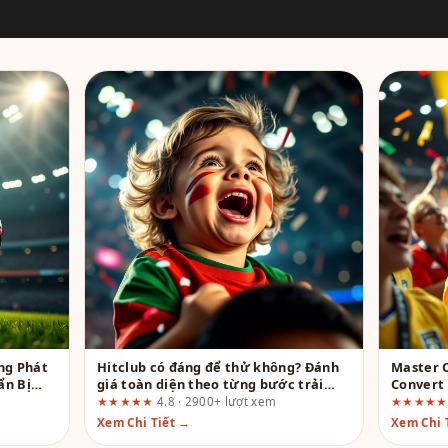
ng Phát
Hitclub có đáng để thử không? Đánh
Master 
ẩn Bị
giá toàn diện theo từng bước trải
Convert 
nghiệm thực tế
UX Analy
★★★★★
4.8 · 2900+ lượt xem
★★★★
Xem Chi Tiết →
Xem Chi 