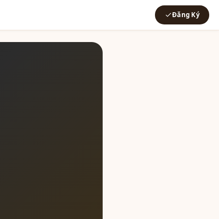
Đăng Ký