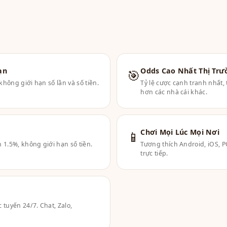
ạn
Odds Cao Nhất Thị Trư
🎯
hông giới hạn số lần và số tiền.
Tỷ lệ cược cạnh tranh nhất
hơn các nhà cái khác.
Chơi Mọi Lúc Mọi Nơi
📱
 1.5%, không giới hạn số tiền.
Tương thích Android, iOS, P
trực tiếp.
 tuyến 24/7. Chat, Zalo,