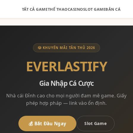
TẤT CẢ GAME
THỂ THAO
CASINO
SLOT GAME
BẮN CÁ
🎲 KHUYẾN MÃI TÂN THỦ 2026
EVERLASTIFY
Gia Nhập Cá Cược
Nhà cái Đỉnh cao cho mọi người đam mê game. Giấy
phép hợp pháp — link vào ổn định.
💰 Bắt Đầu Ngay
Slot Game