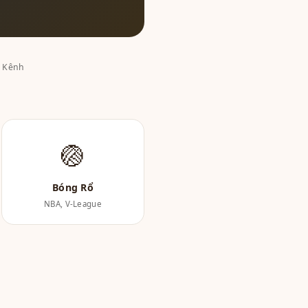
a Kênh
🏐
Bóng Rổ
NBA, V-League