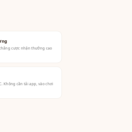
ờng
, thắng cược nhận thưởng cao
C. Không cần tải app, vào chơi