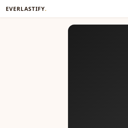
EVERLASTIFY
.