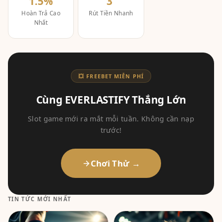
1.5%
3'
Hoàn Trả Cao
Rút Tiền Nhanh
Nhất
💥 FREEBET MIỄN PHÍ
Cùng EVERLASTIFY Thắng Lớn
Slot game mới ra mắt mỗi tuần. Không cần nạp
trước!
Chơi Thử →
TIN TỨC MỚI NHẤT