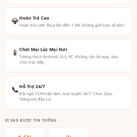
Hoàn Trả Cao
💎
Hoàn trả cược thua lên đến 1.5%, không giới hạn số tiền.
Chơi Mọi Lúc Mọi Nơi
📱
Tương thích Android, iOS, PC. Không cần tải app, vào
chơi trực tiếp.
Hỗ Trợ 24/7
📞
Đội ngũ CSKH tận tâm, trực tuyến 24/7. Chat, Zalo,
Telegram đều có.
VÌ SAO ĐƯỢC TIN TƯỞNG