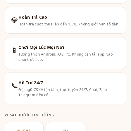
Hoàn Trả Cao
💎
Hoàn trả cược thua lên đến 1.5%, không giới hạn số tiền.
Chơi Mọi Lúc Mọi Nơi
📱
Tương thích Android, iOS, PC. Không cần tải app, vào
chơi trực tiếp.
Hỗ Trợ 24/7
📞
Đội ngũ CSKH tận tâm, trực tuyến 24/7. Chat, Zalo,
Telegram đều có.
VÌ SAO ĐƯỢC TIN TƯỞNG