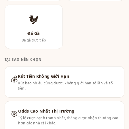
🐓
Đá Gà
Đá gà trực tiếp
TẠI SAO NÊN CHỌN
Rút Tiền Không Giới Hạn
💰
Rút bao nhiêu cũng được, không giới hạn số lần và số
tiền.
Odds Cao Nhất Thị Trường
🎯
Tỷ lệ cược cạnh tranh nhất, thắng cược nhận thưởng cao
hơn các nhà cái khác.