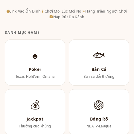
🌐
Link Vào Ổn Định
📱
Chơi Mọi Lúc Mọi Nơi
⭐
Hàng Triệu Người Chơi
🏦
Nạp Rút Đa Kênh
DANH MỤC GAME
♠
🐟
Poker
Bắn Cá
Texas Hold'em, Omaha
Bắn cá đổi thưởng
💰
🏐
Jackpot
Bóng Rổ
Thưởng cực khủng
NBA, V-League