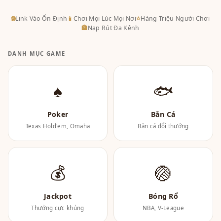
🌐
Link Vào Ổn Định
📱
Chơi Mọi Lúc Mọi Nơi
⭐
Hàng Triệu Người Chơi
🏦
Nạp Rút Đa Kênh
DANH MỤC GAME
♠
🐟
Poker
Bắn Cá
Texas Hold'em, Omaha
Bắn cá đổi thưởng
💰
🏐
Jackpot
Bóng Rổ
Thưởng cực khủng
NBA, V-League