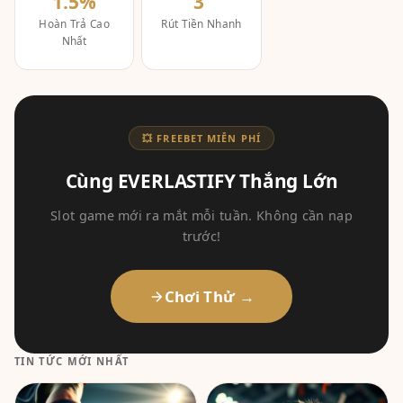
1.5%
3'
Hoàn Trả Cao
Rút Tiền Nhanh
Nhất
💥 FREEBET MIỄN PHÍ
Cùng EVERLASTIFY Thắng Lớn
Slot game mới ra mắt mỗi tuần. Không cần nạp
trước!
Chơi Thử →
TIN TỨC MỚI NHẤT