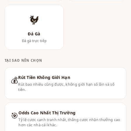
🐓
Đá Gà
Đá gà trực tiếp
TẠI SAO NÊN CHỌN
Rút Tiền Không Giới Hạn
💰
Rút bao nhiêu cũng được, không giới hạn số lần và số
tiền.
Odds Cao Nhất Thị Trường
🎯
Tỷ lệ cược cạnh tranh nhất, thắng cược nhận thưởng cao
hơn các nhà cái khác.