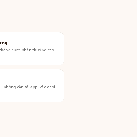
ờng
, thắng cược nhận thưởng cao
C. Không cần tải app, vào chơi