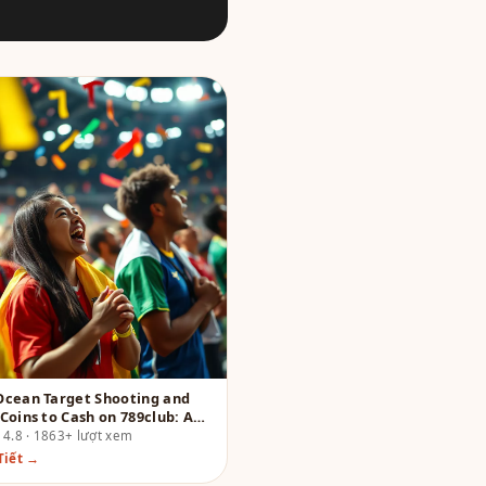
Ocean Target Shooting and
Coins to Cash on 789club: A
sis of Suitability
★
4.8 · 1863+ lượt xem
Tiết →