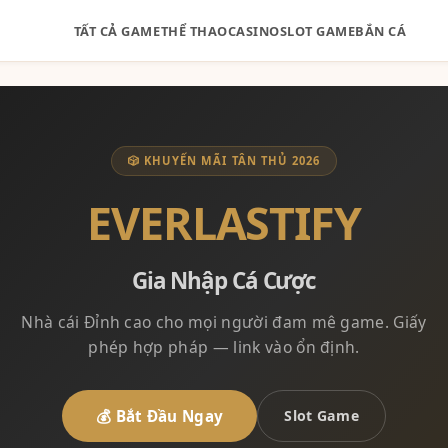
TẤT CẢ GAME
THỂ THAO
CASINO
SLOT GAME
BẮN CÁ
🎲 KHUYẾN MÃI TÂN THỦ 2026
EVERLASTIFY
Gia Nhập Cá Cược
Nhà cái Đỉnh cao cho mọi người đam mê game. Giấy
phép hợp pháp — link vào ổn định.
💰 Bắt Đầu Ngay
Slot Game