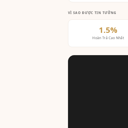
VÌ SAO ĐƯỢC TIN TƯỞNG
1.5%
Hoàn Trả Cao Nhất