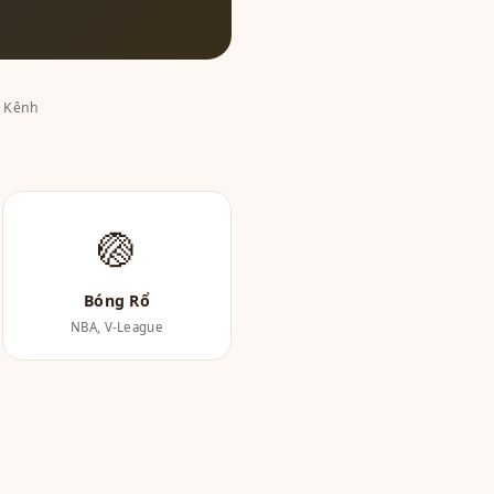
a Kênh
🏐
Bóng Rổ
NBA, V-League