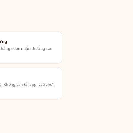
ờng
, thắng cược nhận thưởng cao
C. Không cần tải app, vào chơi