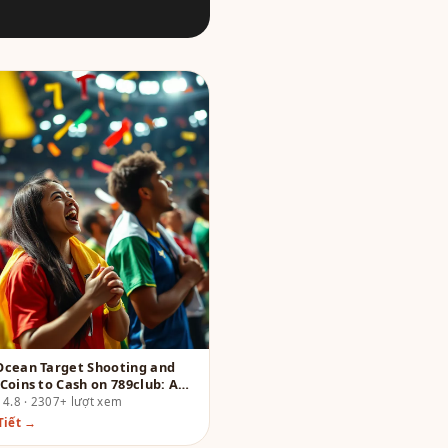
Ocean Target Shooting and
Coins to Cash on 789club: A
sis of Suitability
★
4.8 · 2307+ lượt xem
Tiết →