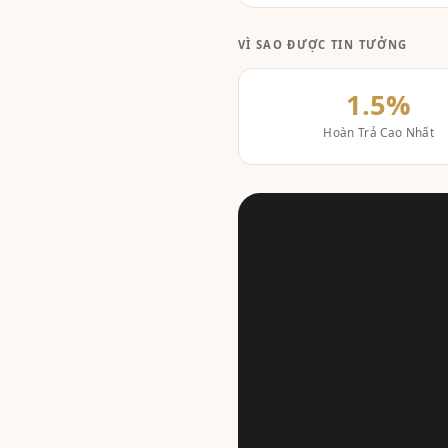
VÌ SAO ĐƯỢC TIN TƯỞNG
1.5%
Hoàn Trả Cao Nhất