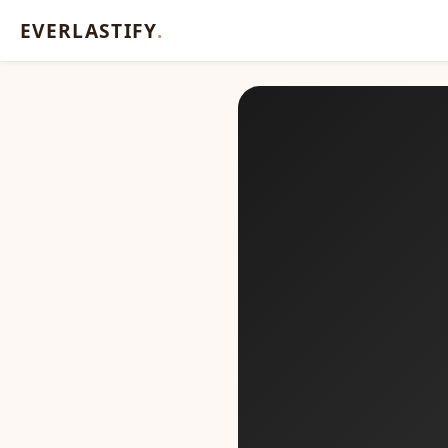
EVERLASTIFY
.