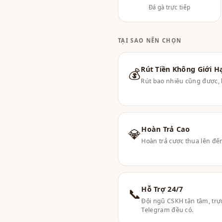
Đá gà trực tiếp
TẠI SAO NÊN CHỌN
Rút Tiền Không Giới H
💰
Rút bao nhiêu cũng được, k
Hoàn Trả Cao
💎
Hoàn trả cược thua lên đến
Hỗ Trợ 24/7
📞
Đội ngũ CSKH tận tâm, trực
Telegram đều có.