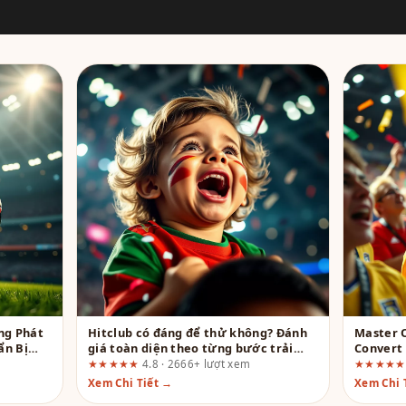
ng Phát
Hitclub có đáng để thử không? Đánh
Master 
ẩn Bị
giá toàn diện theo từng bước trải
Convert 
nghiệm thực tế
UX Analy
★★★★★
4.8 · 2666+ lượt xem
★★★★
Xem Chi Tiết →
Xem Chi 