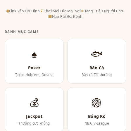
🌐
Link Vào Ổn Định
📱
Chơi Mọi Lúc Mọi Nơi
⭐
Hàng Triệu Người Chơi
🏦
Nạp Rút Đa Kênh
DANH MỤC GAME
♠
🐟
Poker
Bắn Cá
Texas Hold'em, Omaha
Bắn cá đổi thưởng
💰
🏐
Jackpot
Bóng Rổ
Thưởng cực khủng
NBA, V-League