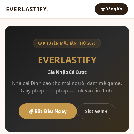
EVERLASTIFY
.
Đăng Ký
🎲 KHUYẾN MÃI TÂN THỦ 2026
EVERLASTIFY
Gia Nhập Cá Cược
Nhà cái Đỉnh cao cho mọi người đam mê game.
Giấy phép hợp pháp — link vào ổn định.
💰 Bắt Đầu Ngay
Slot Game