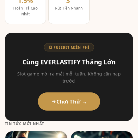
1.5%
3'
Hoàn Trả Cao
Rút Tiền Nhanh
Nhất
💥 FREEBET MIỄN PHÍ
Cùng EVERLASTIFY Thắng Lớn
Slot game mới ra mắt mỗi tuần. Không cần nạp
trước!
Chơi Thử →
TIN TỨC MỚI NHẤT