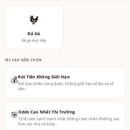
🐓
Đá Gà
Đá gà trực tiếp
TẠI SAO NÊN CHỌN
Rút Tiền Không Giới Hạn
💰
Rút bao nhiêu cũng được, không giới hạn số lần và số
tiền.
Odds Cao Nhất Thị Trường
🎯
Tỷ lệ cược cạnh tranh nhất, thắng cược nhận thưởng cao
hơn các nhà cái khác.