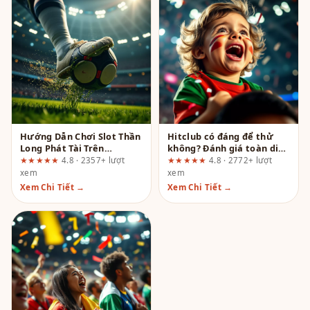
Hướng Dẫn Chơi Slot Thần
Hitclub có đáng để thử
Long Phát Tài Trên
không? Đánh giá toàn diện
Sunwin99.vip: Từ Chuẩn Bị
theo từng bước trải
★★★★★
4.8 · 2357+ lượt
★★★★★
4.8 · 2772+ lượt
Đến Nâng Cao
nghiệm thực tế
xem
xem
Xem Chi Tiết →
Xem Chi Tiết →