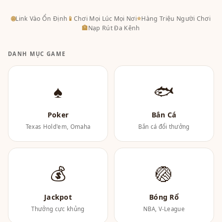
🌐
Link Vào Ổn Định
📱
Chơi Mọi Lúc Mọi Nơi
⭐
Hàng Triệu Người Chơi
🏦
Nạp Rút Đa Kênh
DANH MỤC GAME
♠
🐟
Poker
Bắn Cá
Texas Hold'em, Omaha
Bắn cá đổi thưởng
💰
🏐
Jackpot
Bóng Rổ
Thưởng cực khủng
NBA, V-League