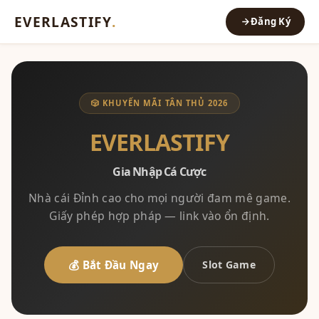
EVERLASTIFY
.
Đăng Ký
🎲 KHUYẾN MÃI TÂN THỦ 2026
EVERLASTIFY
Gia Nhập Cá Cược
Nhà cái Đỉnh cao cho mọi người đam mê game.
Giấy phép hợp pháp — link vào ổn định.
💰 Bắt Đầu Ngay
Slot Game