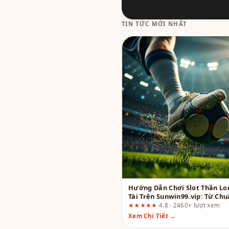
TIN TỨC MỚI NHẤT
Hướng Dẫn Chơi Slot Thần Lo
Tài Trên Sunwin99.vip: Từ Chu
Đến Nâng Cao
★★★★★
4.8 · 2460+ lượt xem
Xem Chi Tiết →