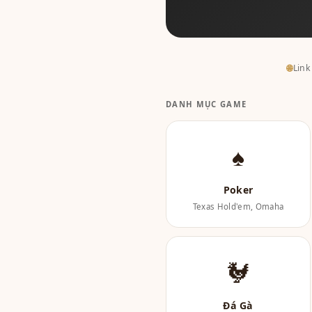
🌐
Link
DANH MỤC GAME
♠
Poker
Texas Hold'em, Omaha
🐓
Đá Gà