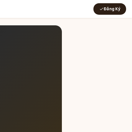
Đăng Ký