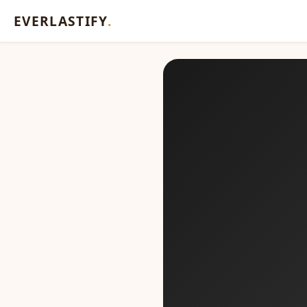
EVERLASTIFY
.