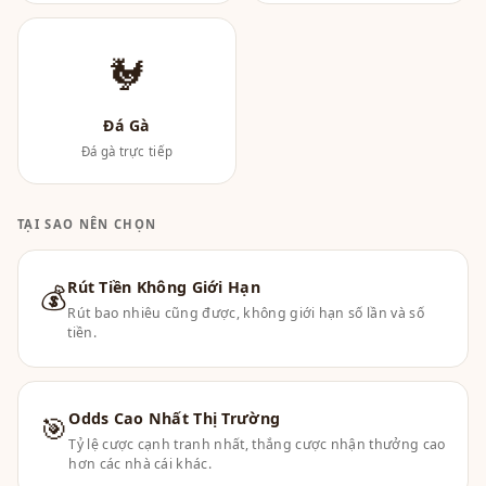
🐓
Đá Gà
Đá gà trực tiếp
TẠI SAO NÊN CHỌN
Rút Tiền Không Giới Hạn
💰
Rút bao nhiêu cũng được, không giới hạn số lần và số
tiền.
Odds Cao Nhất Thị Trường
🎯
Tỷ lệ cược cạnh tranh nhất, thắng cược nhận thưởng cao
hơn các nhà cái khác.