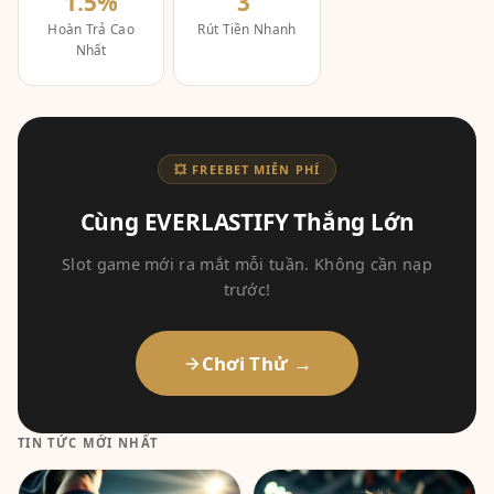
1.5%
3'
Hoàn Trả Cao
Rút Tiền Nhanh
Nhất
💥 FREEBET MIỄN PHÍ
Cùng EVERLASTIFY Thắng Lớn
Slot game mới ra mắt mỗi tuần. Không cần nạp
trước!
Chơi Thử →
TIN TỨC MỚI NHẤT