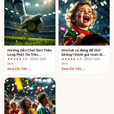
Hướng Dẫn Chơi Slot Thần
Hitclub có đáng để thử
Long Phát Tài Trên
không? Đánh giá toàn diện
Sunwin99.vip: Từ Chuẩn Bị
theo từng bước trải
★★★★★
4.8 · 2058+ lượt
★★★★★
4.8 · 2953+ lượt
Đến Nâng Cao
nghiệm thực tế
xem
xem
Xem Chi Tiết →
Xem Chi Tiết →