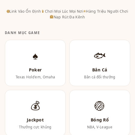
🌐
Link Vào Ổn Định
📱
Chơi Mọi Lúc Mọi Nơi
⭐
Hàng Triệu Người Chơi
🏦
Nạp Rút Đa Kênh
DANH MỤC GAME
♠
🐟
Poker
Bắn Cá
Texas Hold'em, Omaha
Bắn cá đổi thưởng
💰
🏐
Jackpot
Bóng Rổ
Thưởng cực khủng
NBA, V-League