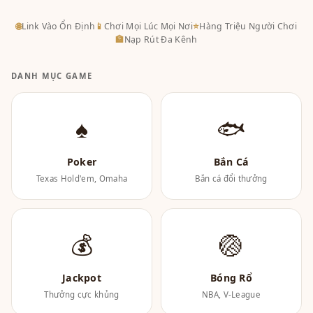
🌐
Link Vào Ổn Định
📱
Chơi Mọi Lúc Mọi Nơi
⭐
Hàng Triệu Người Chơi
🏦
Nạp Rút Đa Kênh
DANH MỤC GAME
♠
🐟
Poker
Bắn Cá
Texas Hold'em, Omaha
Bắn cá đổi thưởng
💰
🏐
Jackpot
Bóng Rổ
Thưởng cực khủng
NBA, V-League