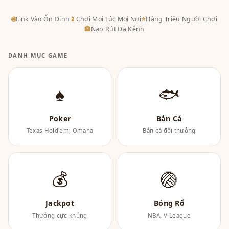
🌐
Link Vào Ổn Định
📱
Chơi Mọi Lúc Mọi Nơi
⭐
Hàng Triệu Người Chơi
🏦
Nạp Rút Đa Kênh
DANH MỤC GAME
♠
🐟
Poker
Bắn Cá
Texas Hold'em, Omaha
Bắn cá đổi thưởng
💰
🏐
Jackpot
Bóng Rổ
Thưởng cực khủng
NBA, V-League