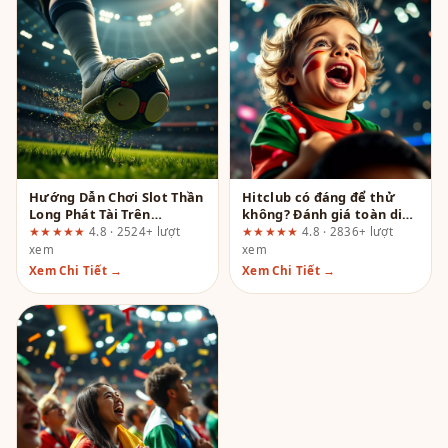
Hướng Dẫn Chơi Slot Thần
Hitclub có đáng để thử
Long Phát Tài Trên
không? Đánh giá toàn diện
Sunwin99.vip: Từ Chuẩn Bị
theo từng bước trải
★★★★★
4.8 · 2524+ lượt
★★★★★
4.8 · 2836+ lượt
Đến Nâng Cao
nghiệm thực tế
xem
xem
Xem Chi Tiết →
Xem Chi Tiết →