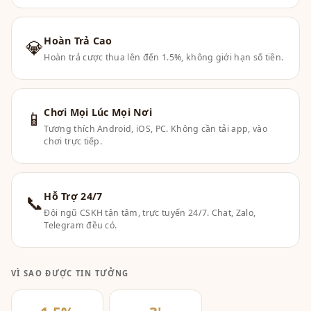
Hoàn Trả Cao
💎
Hoàn trả cược thua lên đến 1.5%, không giới hạn số tiền.
Chơi Mọi Lúc Mọi Nơi
📱
Tương thích Android, iOS, PC. Không cần tải app, vào
chơi trực tiếp.
Hỗ Trợ 24/7
📞
Đội ngũ CSKH tận tâm, trực tuyến 24/7. Chat, Zalo,
Telegram đều có.
VÌ SAO ĐƯỢC TIN TƯỞNG