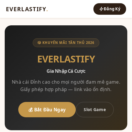
EVERLASTIFY
.
Đăng Ký
🎲 KHUYẾN MÃI TÂN THỦ 2026
EVERLASTIFY
Gia Nhập Cá Cược
Nhà cái Đỉnh cao cho mọi người đam mê game.
Giấy phép hợp pháp — link vào ổn định.
💰 Bắt Đầu Ngay
Slot Game