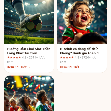
Hướng Dẫn Chơi Slot Thần
Hitclub có đáng để thử
Long Phát Tài Trên
không? Đánh giá toàn diện
Sunwin99.vip: Từ Chuẩn Bị
theo từng bước trải
★★★★★
4.8 · 2691+ lượt
★★★★★
4.8 · 2724+ lượt
Đến Nâng Cao
nghiệm thực tế
xem
xem
Xem Chi Tiết →
Xem Chi Tiết →