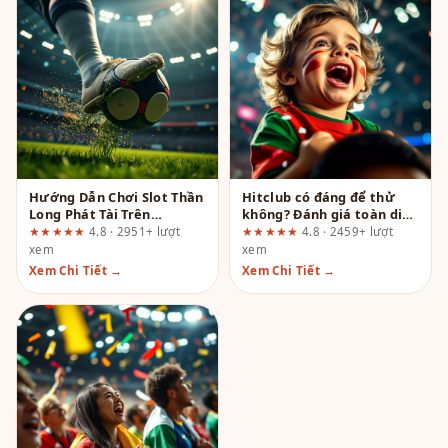
Hướng Dẫn Chơi Slot Thần
Hitclub có đáng để thử
Long Phát Tài Trên
không? Đánh giá toàn diện
Sunwin99.vip: Từ Chuẩn Bị
theo từng bước trải
★★★★★
4.8 · 2951+ lượt
★★★★★
4.8 · 2459+ lượt
Đến Nâng Cao
nghiệm thực tế
xem
xem
Xem Chi Tiết →
Xem Chi Tiết →