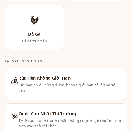
🐓
Đá Gà
Đá gà trực tiếp
TẠI SAO NÊN CHỌN
Rút Tiền Không Giới Hạn
💰
Rút bao nhiêu cũng được, không giới hạn số lần và số
tiền.
Odds Cao Nhất Thị Trường
🎯
Tỷ lệ cược cạnh tranh nhất, thắng cược nhận thưởng cao
hơn các nhà cái khác.