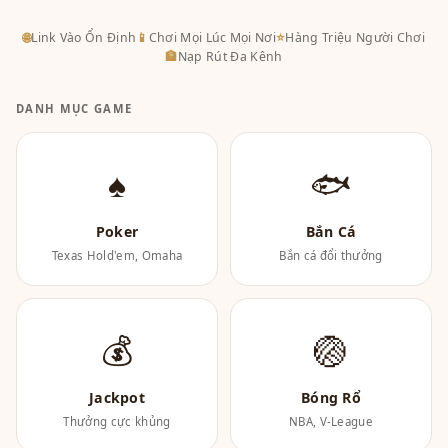
🌐
Link Vào Ổn Định
📱
Chơi Mọi Lúc Mọi Nơi
⭐
Hàng Triệu Người Chơi
🏦
Nạp Rút Đa Kênh
DANH MỤC GAME
♠
🐟
Poker
Bắn Cá
Texas Hold'em, Omaha
Bắn cá đổi thưởng
💰
🏐
Jackpot
Bóng Rổ
Thưởng cực khủng
NBA, V-League