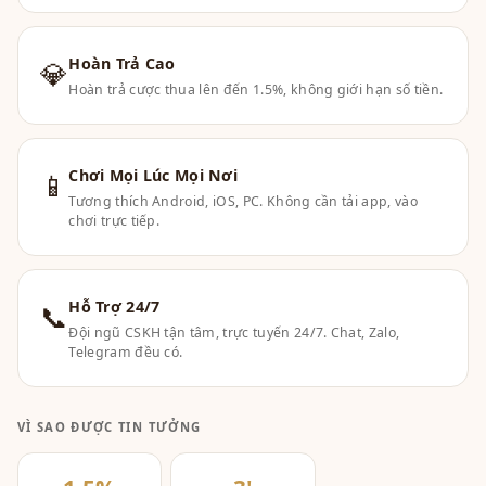
Hoàn Trả Cao
💎
Hoàn trả cược thua lên đến 1.5%, không giới hạn số tiền.
Chơi Mọi Lúc Mọi Nơi
📱
Tương thích Android, iOS, PC. Không cần tải app, vào
chơi trực tiếp.
Hỗ Trợ 24/7
📞
Đội ngũ CSKH tận tâm, trực tuyến 24/7. Chat, Zalo,
Telegram đều có.
VÌ SAO ĐƯỢC TIN TƯỞNG