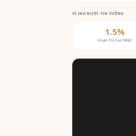
VÌ SAO ĐƯỢC TIN TƯỞNG
1.5%
Hoàn Trả Cao Nhất