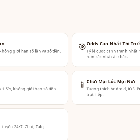
ạn
Odds Cao Nhất Thị Trư
🎯
hông giới hạn số lần và số tiền.
Tỷ lệ cược cạnh tranh nhất
hơn các nhà cái khác.
Chơi Mọi Lúc Mọi Nơi
📱
 1.5%, không giới hạn số tiền.
Tương thích Android, iOS, P
trực tiếp.
 tuyến 24/7. Chat, Zalo,