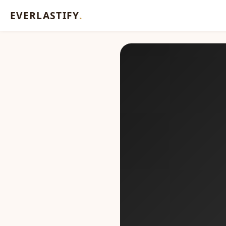
EVERLASTIFY
.