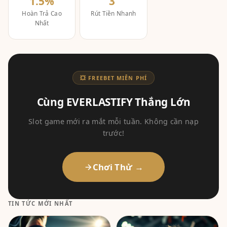
1.5%
3'
Hoàn Trả Cao
Rút Tiền Nhanh
Nhất
💥 FREEBET MIỄN PHÍ
Cùng EVERLASTIFY Thắng Lớn
Slot game mới ra mắt mỗi tuần. Không cần nạp
trước!
Chơi Thử →
TIN TỨC MỚI NHẤT