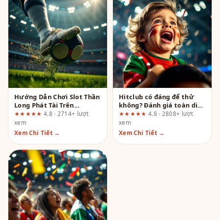
Hướng Dẫn Chơi Slot Thần
Hitclub có đáng để thử
Long Phát Tài Trên
không? Đánh giá toàn diện
Sunwin99.vip: Từ Chuẩn Bị
theo từng bước trải
★★★★★
4.8 · 2714+ lượt
★★★★★
4.8 · 2808+ lượt
Đến Nâng Cao
nghiệm thực tế
xem
xem
Xem Chi Tiết →
Xem Chi Tiết →