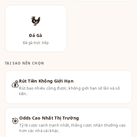
🐓
Đá Gà
Đá gà trực tiếp
TẠI SAO NÊN CHỌN
Rút Tiền Không Giới Hạn
💰
Rút bao nhiêu cũng được, không giới hạn số lần và số
tiền.
Odds Cao Nhất Thị Trường
🎯
Tỷ lệ cược cạnh tranh nhất, thắng cược nhận thưởng cao
hơn các nhà cái khác.