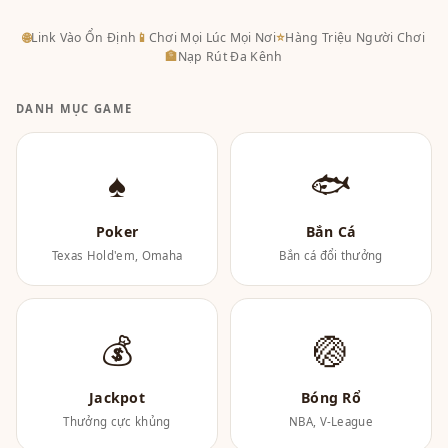
🌐
Link Vào Ổn Định
📱
Chơi Mọi Lúc Mọi Nơi
⭐
Hàng Triệu Người Chơi
🏦
Nạp Rút Đa Kênh
DANH MỤC GAME
♠
🐟
Poker
Bắn Cá
Texas Hold'em, Omaha
Bắn cá đổi thưởng
💰
🏐
Jackpot
Bóng Rổ
Thưởng cực khủng
NBA, V-League