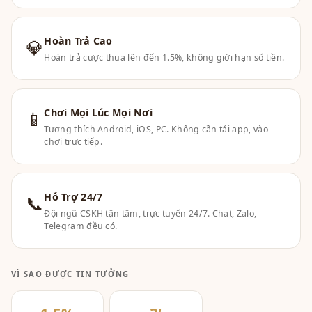
Hoàn Trả Cao
💎
Hoàn trả cược thua lên đến 1.5%, không giới hạn số tiền.
Chơi Mọi Lúc Mọi Nơi
📱
Tương thích Android, iOS, PC. Không cần tải app, vào
chơi trực tiếp.
Hỗ Trợ 24/7
📞
Đội ngũ CSKH tận tâm, trực tuyến 24/7. Chat, Zalo,
Telegram đều có.
VÌ SAO ĐƯỢC TIN TƯỞNG