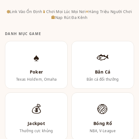
🌐
Link Vào Ổn Định
📱
Chơi Mọi Lúc Mọi Nơi
⭐
Hàng Triệu Người Chơi
🏦
Nạp Rút Đa Kênh
DANH MỤC GAME
♠
🐟
Poker
Bắn Cá
Texas Hold'em, Omaha
Bắn cá đổi thưởng
💰
🏐
Jackpot
Bóng Rổ
Thưởng cực khủng
NBA, V-League