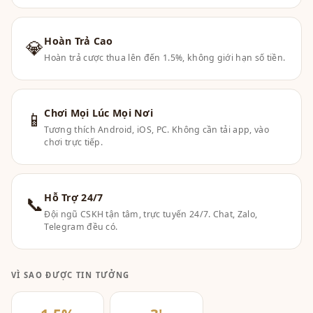
Hoàn Trả Cao
💎
Hoàn trả cược thua lên đến 1.5%, không giới hạn số tiền.
Chơi Mọi Lúc Mọi Nơi
📱
Tương thích Android, iOS, PC. Không cần tải app, vào
chơi trực tiếp.
Hỗ Trợ 24/7
📞
Đội ngũ CSKH tận tâm, trực tuyến 24/7. Chat, Zalo,
Telegram đều có.
VÌ SAO ĐƯỢC TIN TƯỞNG