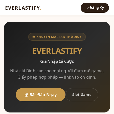
EVERLASTIFY
.
Đăng Ký
🎲 KHUYẾN MÃI TÂN THỦ 2026
EVERLASTIFY
Gia Nhập Cá Cược
Nhà cái Đỉnh cao cho mọi người đam mê game.
Giấy phép hợp pháp — link vào ổn định.
💰 Bắt Đầu Ngay
Slot Game