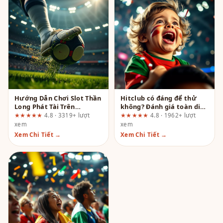
Hướng Dẫn Chơi Slot Thần
Hitclub có đáng để thử
Long Phát Tài Trên
không? Đánh giá toàn diện
Sunwin99.vip: Từ Chuẩn Bị
theo từng bước trải
★★★★★
4.8 · 3319+ lượt
★★★★★
4.8 · 1962+ lượt
Đến Nâng Cao
nghiệm thực tế
xem
xem
Xem Chi Tiết →
Xem Chi Tiết →