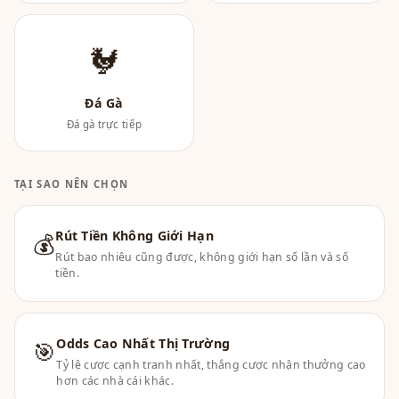
🐓
Đá Gà
Đá gà trực tiếp
TẠI SAO NÊN CHỌN
Rút Tiền Không Giới Hạn
💰
Rút bao nhiêu cũng được, không giới hạn số lần và số
tiền.
Odds Cao Nhất Thị Trường
🎯
Tỷ lệ cược cạnh tranh nhất, thắng cược nhận thưởng cao
hơn các nhà cái khác.