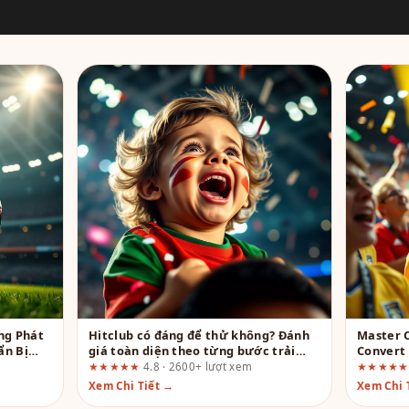
ng Phát
Hitclub có đáng để thử không? Đánh
Master 
ẩn Bị
giá toàn diện theo từng bước trải
Convert 
nghiệm thực tế
UX Analy
★★★★★
4.8 · 2600+ lượt xem
★★★★
Xem Chi Tiết →
Xem Chi 