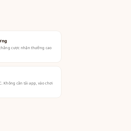
ờng
, thắng cược nhận thưởng cao
C. Không cần tải app, vào chơi