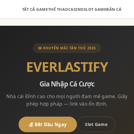
TẤT CẢ GAME
THỂ THAO
CASINO
SLOT GAME
BẮN CÁ
🎲 KHUYẾN MÃI TÂN THỦ 2026
EVERLASTIFY
Gia Nhập Cá Cược
Nhà cái Đỉnh cao cho mọi người đam mê game. Giấy
phép hợp pháp — link vào ổn định.
💰 Bắt Đầu Ngay
Slot Game