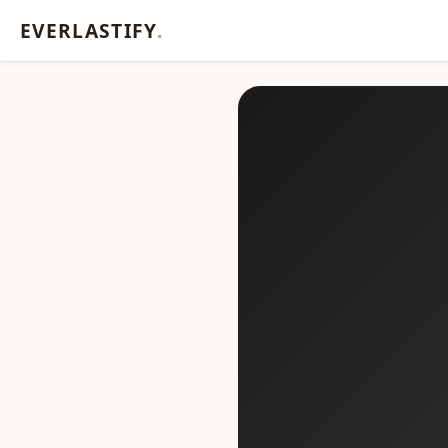
EVERLASTIFY
.