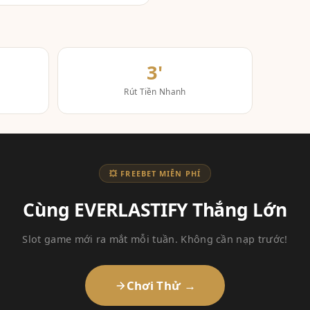
3'
Rút Tiền Nhanh
💥 FREEBET MIỄN PHÍ
Cùng EVERLASTIFY Thắng Lớn
Slot game mới ra mắt mỗi tuần. Không cần nạp trước!
Chơi Thử →