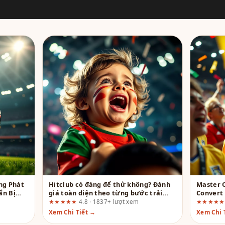
ng Phát
Hitclub có đáng để thử không? Đánh
Master 
ẩn Bị
giá toàn diện theo từng bước trải
Convert 
nghiệm thực tế
UX Analy
★★★★★
4.8 · 1837+ lượt xem
★★★★
Xem Chi Tiết →
Xem Chi 