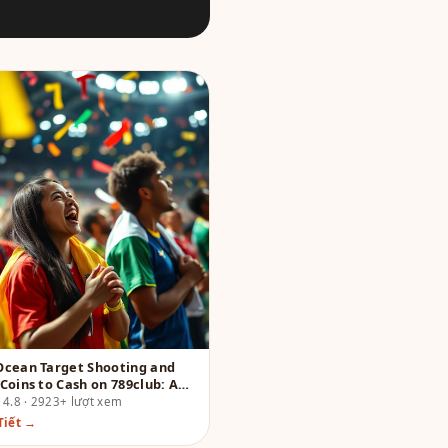
Ocean Target Shooting and
Coins to Cash on 789club: A
sis of Suitability
★
4.8 · 2923+ lượt xem
Tiết →