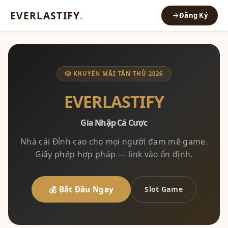
EVERLASTIFY
.
Đăng Ký
🎲 KHUYẾN MÃI TÂN THỦ 2026
EVERLASTIFY
Gia Nhập Cá Cược
Nhà cái Đỉnh cao cho mọi người đam mê game.
Giấy phép hợp pháp — link vào ổn định.
💰 Bắt Đầu Ngay
Slot Game