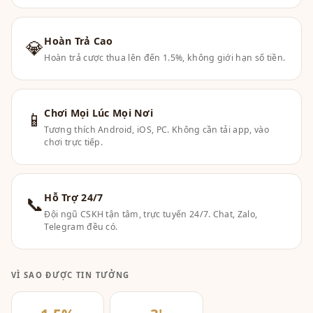
Hoàn Trả Cao
💎
Hoàn trả cược thua lên đến 1.5%, không giới hạn số tiền.
Chơi Mọi Lúc Mọi Nơi
📱
Tương thích Android, iOS, PC. Không cần tải app, vào
chơi trực tiếp.
Hỗ Trợ 24/7
📞
Đội ngũ CSKH tận tâm, trực tuyến 24/7. Chat, Zalo,
Telegram đều có.
VÌ SAO ĐƯỢC TIN TƯỞNG