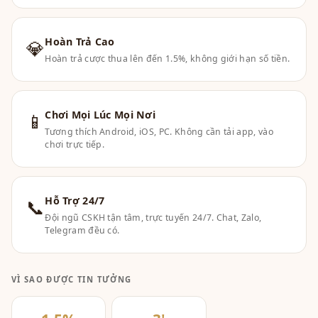
Hoàn Trả Cao
💎
Hoàn trả cược thua lên đến 1.5%, không giới hạn số tiền.
Chơi Mọi Lúc Mọi Nơi
📱
Tương thích Android, iOS, PC. Không cần tải app, vào
chơi trực tiếp.
Hỗ Trợ 24/7
📞
Đội ngũ CSKH tận tâm, trực tuyến 24/7. Chat, Zalo,
Telegram đều có.
VÌ SAO ĐƯỢC TIN TƯỞNG