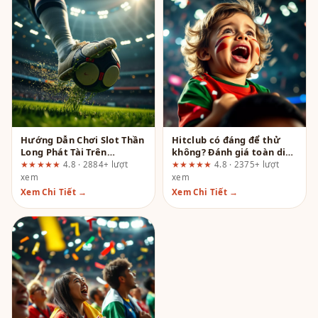
Hướng Dẫn Chơi Slot Thần
Hitclub có đáng để thử
Long Phát Tài Trên
không? Đánh giá toàn diện
Sunwin99.vip: Từ Chuẩn Bị
theo từng bước trải
★★★★★
4.8 · 2884+ lượt
★★★★★
4.8 · 2375+ lượt
Đến Nâng Cao
nghiệm thực tế
xem
xem
Xem Chi Tiết →
Xem Chi Tiết →