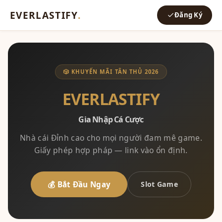
EVERLASTIFY
.
Đăng Ký
🎲 KHUYẾN MÃI TÂN THỦ 2026
EVERLASTIFY
Gia Nhập Cá Cược
Nhà cái Đỉnh cao cho mọi người đam mê game.
Giấy phép hợp pháp — link vào ổn định.
💰 Bắt Đầu Ngay
Slot Game