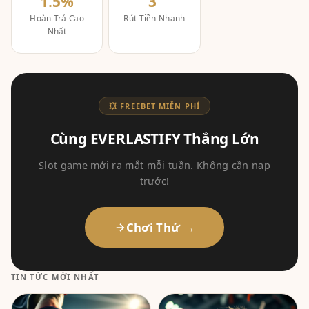
1.5%
3'
Hoàn Trả Cao
Rút Tiền Nhanh
Nhất
💥 FREEBET MIỄN PHÍ
Cùng EVERLASTIFY Thắng Lớn
Slot game mới ra mắt mỗi tuần. Không cần nạp
trước!
Chơi Thử →
TIN TỨC MỚI NHẤT