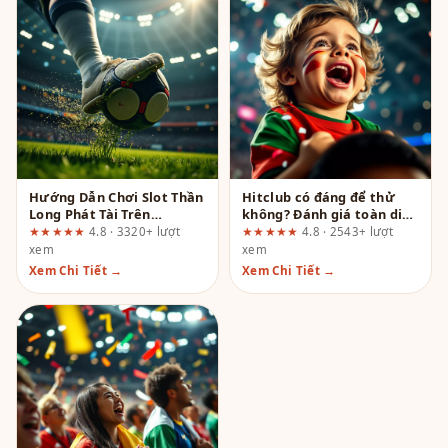
Hướng Dẫn Chơi Slot Thần
Hitclub có đáng để thử
Long Phát Tài Trên
không? Đánh giá toàn diện
Sunwin99.vip: Từ Chuẩn Bị
theo từng bước trải
★★★★★
4.8 · 3320+ lượt
★★★★★
4.8 · 2543+ lượt
Đến Nâng Cao
nghiệm thực tế
xem
xem
Xem Chi Tiết →
Xem Chi Tiết →