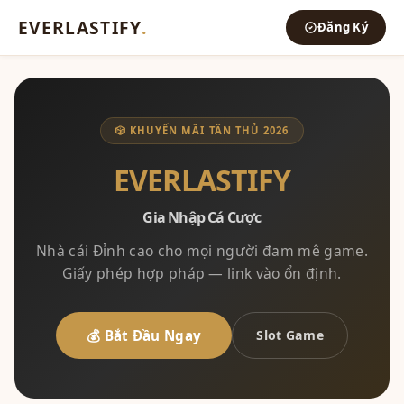
EVERLASTIFY
.
Đăng Ký
🎲 KHUYẾN MÃI TÂN THỦ 2026
EVERLASTIFY
Gia Nhập Cá Cược
Nhà cái Đỉnh cao cho mọi người đam mê game.
Giấy phép hợp pháp — link vào ổn định.
💰 Bắt Đầu Ngay
Slot Game