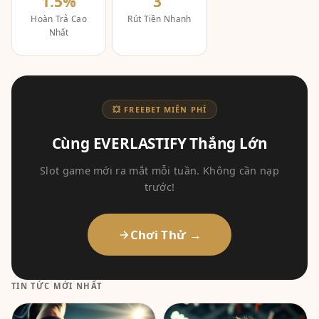
1.5%
3'
Hoàn Trả Cao
Rút Tiền Nhanh
Nhất
💥 FREEBET MIỄN PHÍ
Cùng EVERLASTIFY Thắng Lớn
Slot game mới ra mắt mỗi tuần. Không cần nạp
trước!
Chơi Thử →
TIN TỨC MỚI NHẤT