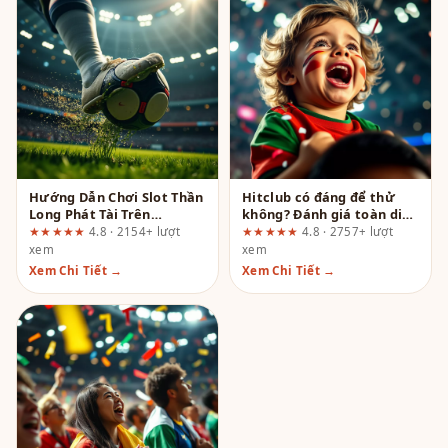
Hướng Dẫn Chơi Slot Thần
Hitclub có đáng để thử
Long Phát Tài Trên
không? Đánh giá toàn diện
Sunwin99.vip: Từ Chuẩn Bị
theo từng bước trải
★★★★★
4.8 · 2154+ lượt
★★★★★
4.8 · 2757+ lượt
Đến Nâng Cao
nghiệm thực tế
xem
xem
Xem Chi Tiết →
Xem Chi Tiết →