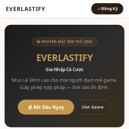
EVERLASTIFY
.
Đăng Ký
🎲 KHUYẾN MÃI TÂN THỦ 2026
EVERLASTIFY
Gia Nhập Cá Cược
Nhà cái Đỉnh cao cho mọi người đam mê game.
Giấy phép hợp pháp — link vào ổn định.
💰 Bắt Đầu Ngay
Slot Game