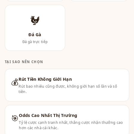
🐓
Đá Gà
Đá gà trực tiếp
TẠI SAO NÊN CHỌN
Rút Tiền Không Giới Hạn
💰
Rút bao nhiêu cũng được, không giới hạn số lần và số
tiền.
Odds Cao Nhất Thị Trường
🎯
Tỷ lệ cược cạnh tranh nhất, thắng cược nhận thưởng cao
hơn các nhà cái khác.