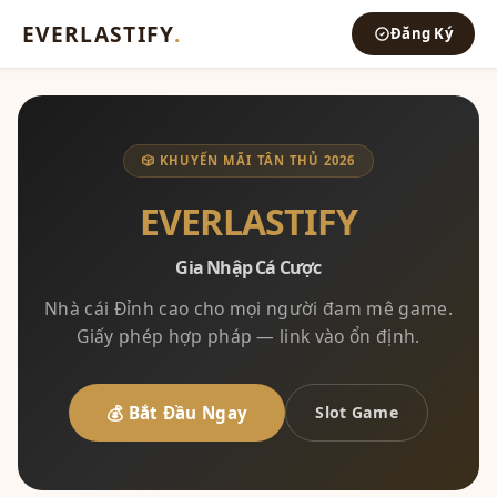
EVERLASTIFY
.
Đăng Ký
🎲 KHUYẾN MÃI TÂN THỦ 2026
EVERLASTIFY
Gia Nhập Cá Cược
Nhà cái Đỉnh cao cho mọi người đam mê game.
Giấy phép hợp pháp — link vào ổn định.
💰 Bắt Đầu Ngay
Slot Game